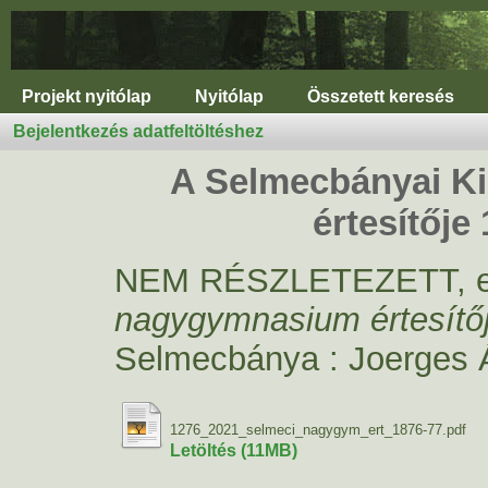
Projekt nyitólap
Nyitólap
Összetett keresés
Bejelentkezés adatfeltöltéshez
A Selmecbányai Ki
értesítője
NEM RÉSZLETEZETT, 
nagygymnasium értesítőj
Selmecbánya : Joerges Á
1276_2021_selmeci_nagygym_ert_1876-77.pdf
Letöltés (11MB)