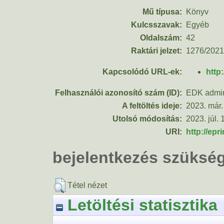
Mű típusa:
Könyv
Kulcsszavak:
Egyéb
Oldalszám:
42
Raktári jelzet:
1276/2021
Kapcsolódó URL-ek:
http
Felhasználói azonosító szám (ID):
EDK admin
A feltöltés ideje:
2023. már.
Utolsó módosítás:
2023. júl. 
URI:
http://epr
bejelentkezés szüksé
Tétel nézet
Letöltési statisztika