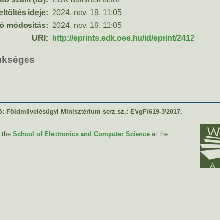
eltöltés ideje:
2024. nov. 19. 11:05
ó módosítás:
2024. nov. 19. 11:05
URI:
http://eprints.edk.oee.hu/id/eprint/2412
zükséges
: Földművelésügyi Minisztérium serz.sz.: EVgF/619-3/2017.
y the
School of Electronics and Computer Science
at the