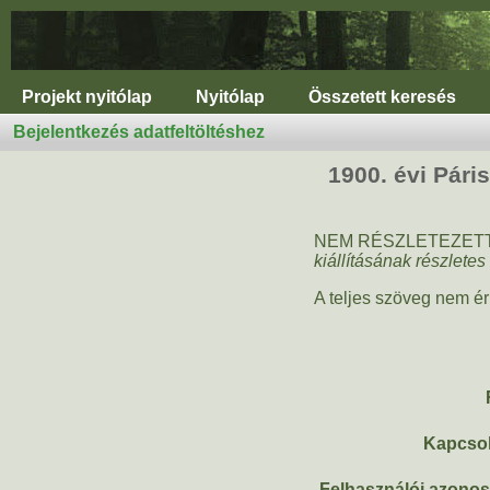
Projekt nyitólap
Nyitólap
Összetett keresés
Bejelentkezés adatfeltöltéshez
1900. évi Pári
NEM RÉSZLETEZETT,
kiállításának részletes
A teljes szöveg nem ér
Kapcso
Felhasználói azonosí