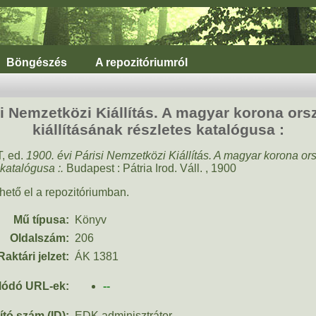
Böngészés
A repozitóriumról
si Nemzetközi Kiállítás. A magyar korona ors
kiállításának részletes katalógusa :
 ed.
1900. évi Párisi Nemzetközi Kiállítás. A magyar korona or
 katalógusa :.
Budapest : Pátria Irod. Váll. , 1900
hető el a repozitóriumban.
Mű típusa:
Könyv
Oldalszám:
206
Raktári jelzet:
ÁK 1381
lódó URL-ek:
--
tó szám (ID):
EDK adminisztrátor