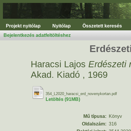
Projekt nyitólap
Nyitólap
Összetett keresés
Bejelentkezés adatfeltöltéshez
Erdészet
Haracsi Lajos
Erdészeti 
Akad. Kiadó , 1969
354_L2020_haracsi_erd_novenykortan.pdf
Letöltés (91MB)
Mű típusa:
Könyv
Oldalszám:
316