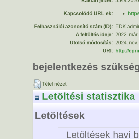
Raktári jelzet:
354/L2020
Kapcsolódó URL-ek:
http
Felhasználói azonosító szám (ID):
EDK admin
A feltöltés ideje:
2022. már.
Utolsó módosítás:
2024. nov.
URI:
http://epr
bejelentkezés szüksé
Tétel nézet
Letöltési statisztika
Letöltések
Letöltések havi 