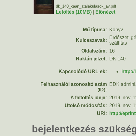
dk_140_kaan_atalakulasok_av.pdf
Letöltés (10MB)
|
Előnézet
Mű típusa:
Könyv
Erdészeti gé
Kulcsszavak:
szállítás
Oldalszám:
16
Raktári jelzet:
DK 140
Kapcsolódó URL-ek:
http:/
Felhasználói azonosító szám
EDK adminis
(ID):
A feltöltés ideje:
2019. nov. 1
Utolsó módosítás:
2019. nov. 1
URI:
http://eprin
bejelentkezés szüksé