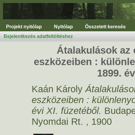
Projekt nyitólap
Nyitólap
Összetett keresés
Bejelentkezés adatfeltöltéshez
Átalakulások az 
eszközeiben : különl
1899. év
Kaán Károly
Átalakuláso
eszközeiben : különleny
évi XI. füzetéből.
Budapes
Nyomdai Rt. , 1900