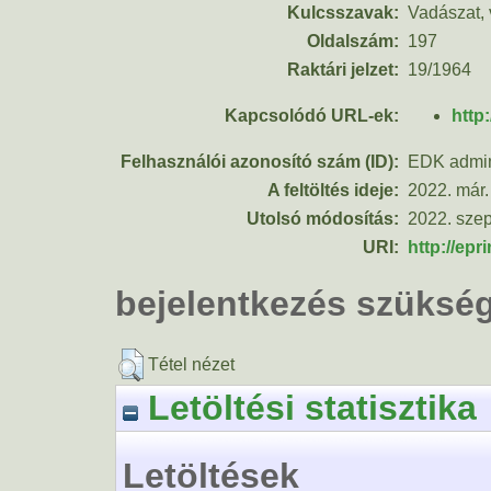
Kulcsszavak:
Vadászat,
Oldalszám:
197
Raktári jelzet:
19/1964
Kapcsolódó URL-ek:
http
Felhasználói azonosító szám (ID):
EDK admin
A feltöltés ideje:
2022. már.
Utolsó módosítás:
2022. szep
URI:
http://epr
bejelentkezés szüksé
Tétel nézet
Letöltési statisztika
Letöltések