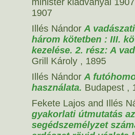
minister kiadványai 1907
1907
Illés Nándor
A vadászati
három kötetben : III. kö
kezelése. 2. rész: A va
Grill Károly , 1895
Illés Nándor
A futóhomo
használata.
Budapest , 
Fekete Lajos
and
Illés 
gyakorlati útmutatás a
segédszemélyzet számá