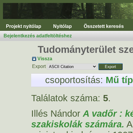
Projekt nyitólap
Nyitólap
Összetett keresés
Bejelentkezés adatfeltöltéshez
Tudományterület sze
Vissza
Export
csoportosítás:
Mű tí
Találatok száma:
5
.
Illés Nándor
A vadőr : k
szakiskolák számára.
A