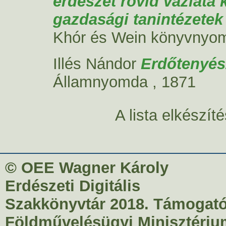
erdészet rövid vázlata 
gazdasági tanintézetek
Khór és Wein könyvnyom
Illés Nándor
Erdőtenyés
Államnyomda , 1871
A lista elkészí
© OEE Wagner Károly
Erdészeti Digitális
Szakkönyvtár 2018. Támogató
Földművelésügyi Minisztériu