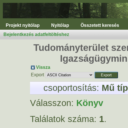
Projekt nyitólap
Nyitólap
Összetett keresés
Bejelentkezés adatfeltöltéshez
Tudományterület szer
Igazságügymini
Vissza
Export
csoportosítás:
Mű tí
Válasszon:
Könyv
Találatok száma:
1
.