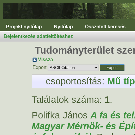
Projekt nyitólap
Nyitólap
Összetett keresés
Bejelentkezés adatfeltöltéshez
Tudományterület szer
Vissza
Export
csoportosítás:
Mű tí
Találatok száma:
1
.
Polifka János
A fa és te
Magyar Mérnök- és Épít