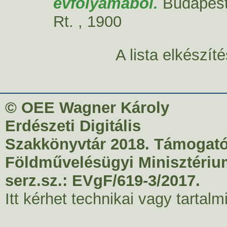
évfolyamából.
Budapest 
Rt. , 1900
A lista elkészí
© OEE Wagner Károly
Erdészeti Digitális
Szakkönyvtár 2018. Támogató
Földművelésügyi Minisztériu
serz.sz.: EVgF/619-3/2017.
Itt kérhet technikai vagy tartal