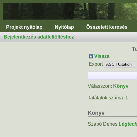
Projekt nyitólap
Nyitólap
Összetett keresés
Bejelentkezés adatfeltöltéshez
T
Vissza
Export
Válasszon:
Könyv
Találatok száma:
1
.
Könyv
Szabó Dénes
Légtech