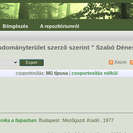
Böngészés
A repozitóriumról
udományterület szerző szerint "
Szabó Déne
Atom
csoportosítás:
Mű típusa
|
csoportosítás nélkül
nika a faiparban.
Budapest : Mezőgazd. Kiadó , 1977