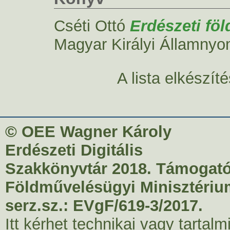
Cséti Ottó
Erdészeti föl
Magyar Királyi Államnyo
A lista elkészí
© OEE Wagner Károly
Erdészeti Digitális
Szakkönyvtár 2018. Támogató
Földművelésügyi Minisztériu
serz.sz.: EVgF/619-3/2017.
Itt kérhet technikai vagy tartal