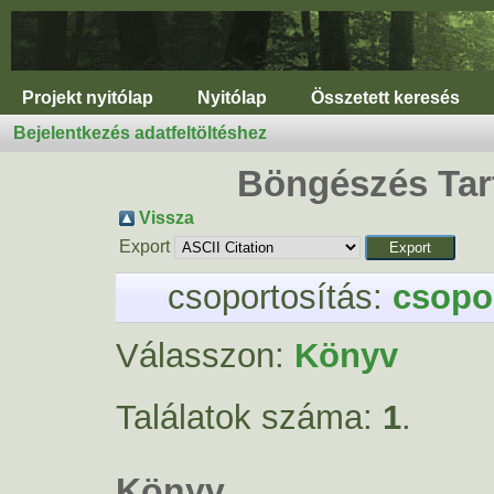
Projekt nyitólap
Nyitólap
Összetett keresés
Bejelentkezés adatfeltöltéshez
Böngészés Tar
Vissza
Export
csoportosítás:
csopor
Válasszon:
Könyv
Találatok száma:
1
.
Könyv