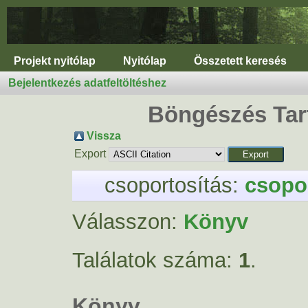
Projekt nyitólap
Nyitólap
Összetett keresés
Bejelentkezés adatfeltöltéshez
Böngészés Tar
Vissza
Export
csoportosítás:
csopor
Válasszon:
Könyv
Találatok száma:
1
.
Könyv