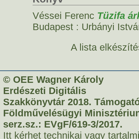
Véssei Ferenc
Tüzifa ár
Budapest : Urbányi Istvá
A lista elkészí
© OEE Wagner Károly
Erdészeti Digitális
Szakkönyvtár 2018. Támogató
Földművelésügyi Minisztériu
serz.sz.: EVgF/619-3/2017.
Itt kérhet technikai vagy tartal