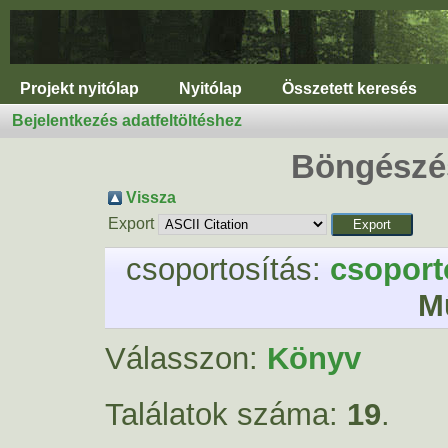
Projekt nyitólap
Nyitólap
Összetett keresés
Bejelentkezés adatfeltöltéshez
Böngészés
Vissza
Export
csoportosítás:
csoport
M
Válasszon:
Könyv
Találatok száma:
19
.