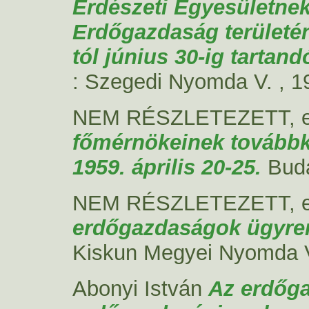
Erdészeti Egyesületne
Erdőgazdaság területén
tól június 30-ig tartan
: Szegedi Nyomda V. , 1
NEM RÉSZLETEZETT, 
főmérnökeinek továbbk
1959. április 20-25.
Bud
NEM RÉSZLETEZETT, 
erdőgazdaságok ügyre
Kiskun Megyei Nyomda Vá
Abonyi István
Az erdőga