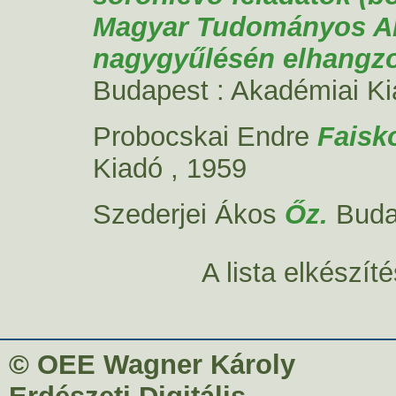
Magyar Tudományos Ak
nagygyűlésén elhangzot
Budapest : Akadémiai Ki
Probocskai Endre
Faisko
Kiadó , 1959
Szederjei Ákos
Őz.
Buda
A lista elkészí
© OEE Wagner Károly