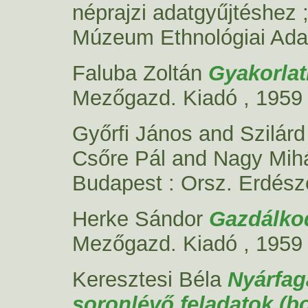
néprajzi adatgyűjtéshez ;
Múzeum Ethnológiai Adat
Faluba Zoltán
Gyakorlat
Mezőgazd. Kiadó , 1959
Győrfi János
and
Szilárd
Csőre Pál
and
Nagy Mih
Budapest : Orsz. Erdésze
Herke Sándor
Gazdálkod
Mezőgazd. Kiadó , 1959
Keresztesi Béla
Nyárfag
soronlévő feladatok (b