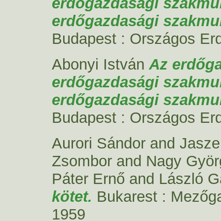
erdőgazdasági szakmunk
erdőgazdasági szakmu
Budapest : Országos Erd
Abonyi István
Az erdőga
erdőgazdasági szakmunk
erdőgazdasági szakmu
Budapest : Országos Erd
Aurori Sándor
and
Jasze
Zsombor
and
Nagy Györ
Páter Ernő
and
László G
kötet.
Bukarest : Mezőga
1959