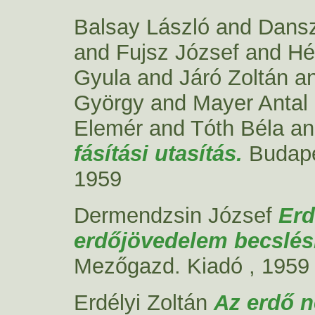
Balsay László
and
Dansz
and
Fujsz József
and
Hé
Gyula
and
Járó Zoltán
a
György
and
Mayer Antal
Elemér
and
Tóth Béla
a
fásítási utasítás.
Budape
1959
Dermendzsin József
Erd
erdőjövedelem becslési
Mezőgazd. Kiadó , 1959
Erdélyi Zoltán
Az erdő n