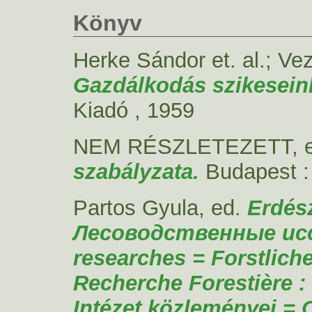
Könyv
Herke Sándor et. al.; Ve
Gazdálkodás szikeseink
Kiadó , 1959
NEM RÉSZLETEZETT, 
szabályzata.
Budapest :
Partos Gyula
, ed.
Erdész
Лесоводственные исс
researches = Forstliche
Recherche Forestière 
Intézet közleményei =