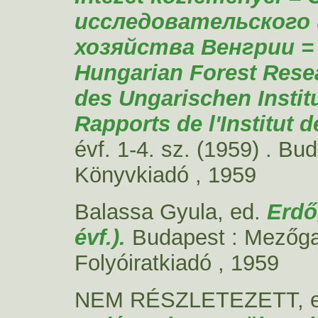
исследовательского
хозяйства Венгрии = 
Hungarian Forest Resea
des Ungarischen Instit
Rapports de l'Institut 
évf. 1-4. sz. (1959) .
Bud
Könyvkiadó , 1959
Balassa Gyula
, ed.
Erdő
évf.).
Budapest : Mezőga
Folyóiratkiadó , 1959
NEM RÉSZLETEZETT, 